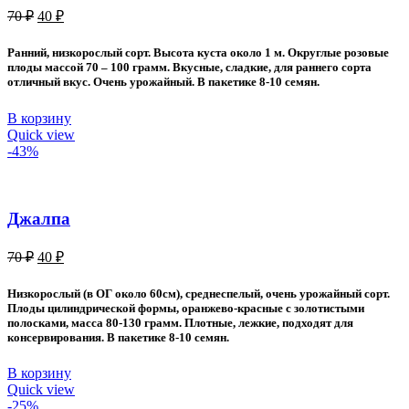
Первоначальная
Текущая
70
₽
40
₽
цена
цена:
составляла
40 ₽.
Ранний, низкорослый сорт. Высота куста около 1 м. Округлые розовые
70 ₽.
плоды массой 70 – 100 грамм. Вкусные, сладкие, для раннего сорта
отличный вкус. Очень урожайный. В пакетике 8-10 семян.
В корзину
Quick view
-43%
Джалпа
Первоначальная
Текущая
70
₽
40
₽
цена
цена:
составляла
40 ₽.
Низкорослый (в ОГ около 60см), среднеспелый, очень урожайный сорт.
70 ₽.
Плоды цилиндрической формы, оранжево-красные с золотистыми
полосками, масса 80-130 грамм. Плотные, лежкие, подходят для
консервирования. В пакетике 8-10 семян.
В корзину
Quick view
-25%