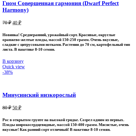
Гном Совершенная гармония (Dwarf Perfect
Harmony)
Первоначальная
Текущая
70
₽
40
₽
цена
цена:
составляла
40 ₽.
Новинка! Среднеранний, урожайный сорт. Красивые, округлые
70 ₽.
оранжево-желтые плоды, массой 150-250 грамм. Очень вкусные,
сладкие с цитрусовыми нотками. Растения до 70 см, картофельный тип
листа. В пакетике 8-10 семян.
В корзину
Quick view
-38%
Минусинский низкорослый
Первоначальная
Текущая
80
₽
50
₽
цена
цена:
составляла
50 ₽.
Рос в открытом грунте на высокой грядке. Созрел одним из первых.
80 ₽.
Плоды широкосердцевидные, массой 150-400 грамм. Мясистые, очень
вкусные! Как ранний сорт отличный! В пакетике 8-10 семян.