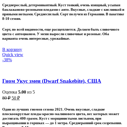
составляла
60 ₽.
Среднерослый, детерминантный. Куст тонкий, очень изящный, усыпан
80 ₽.
баклажаново-розовыми плодами с анто. Вкусные, сладкие с кислинкой и
пряными нотками. Среднеспелый. Сорт получен из Германии. В пакетике
8-10 семян.
Сорт, по всей видимости, еще расщепляется. Должен быть сливочного
цвета с антоцианом. У меня выросли сливочные и розовые. Оба
варианта очень интересные, урожайные.
В корзину
Quick view
-38%
Гном Укус змеи (Dwarf Snakebite), США
Оценка
5.00
из 5
Первоначальная
Текущая
80
₽
50
₽
цена
цена:
составляла
50 ₽.
Один из лучших гномов сезона 2021. Очень вкусные, сладкие
80 ₽.
плоскоокруглые плоды красно-малинового цвета, вес которых может
достигать 400 грамм. Куст с морщинистыми листьями, при
выращивании в горшках — до 1 метра. Среднеранний срок созревания.