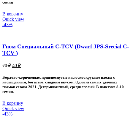
семян
В корзину
Quick view
-43%
Гном Специальный C-TCV (Dwarf JPS-Srecial C-
TCV )
Первоначальная
Текущая
70
₽
40
₽
цена
цена:
составляла
40 ₽.
Бордово-коричневые, приплюснутые и плоскоокруглые плоды с
70 ₽.
насыщенным, богатым, сладким вкусом. Один из самых удачных
гномов сезона 2021. Детерминантный, среднеспелый. В пакетике 8-10
семян.
В корзину
Quick view
-43%