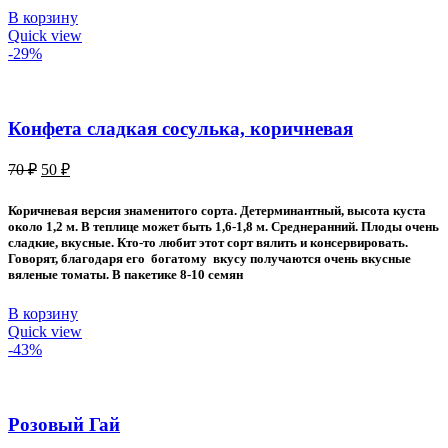
В корзину
Quick view
-29%
Конфетa сладкая сосулька, коричневая
Первоначальная
Текущая
70
₽
50
₽
цена
цена:
составляла
50 ₽.
Коричневая версия знаменитого сорта. Детерминантный, высота куста
70 ₽.
около 1,2 м. В теплице может быть 1,6-1,8 м. Среднеранний. Плоды очень
сладкие, вкусные. Кто-то любит этот сорт вялить и консервировать.
Говорят, благодаря его богатому вкусу получаются очень вкусные
вяленые томаты. В пакетике 8-10 семян
В корзину
Quick view
-43%
Розовый Гай