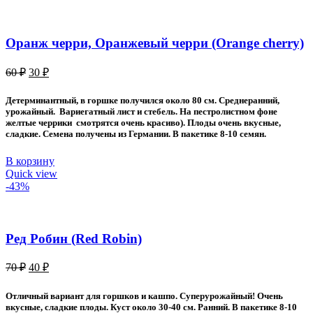
Оранж черри, Оранжевый черри (Orange cherry)
Первоначальная
Текущая
60
₽
30
₽
цена
цена:
составляла
30 ₽.
Детерминантный, в горшке получился около 80 см. Среднеранний,
60 ₽.
урожайный. Вариегатный лист и стебель. На пестролистном фоне
желтые черрики смотрятся очень красиво). Плоды очень вкусные,
сладкие. Семена получены из Германии. В пакетике 8-10 семян.
В корзину
Quick view
-43%
Ред Робин (Red Robin)
Первоначальная
Текущая
70
₽
40
₽
цена
цена:
составляла
40 ₽.
Отличный вариант для горшков и кашпо. Суперурожайный! Очень
70 ₽.
вкусные, сладкие плоды. Куст около 30-40 см. Ранний. В пакетике 8-10