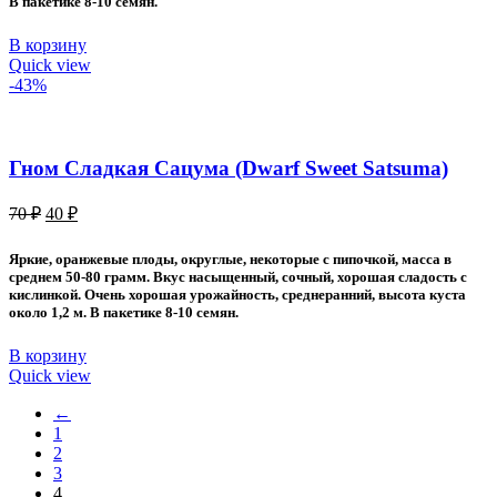
В пакетике 8-10 семян.
В корзину
Quick view
-43%
Гном Сладкая Сацума (Dwarf Sweet Satsuma)
Первоначальная
Текущая
70
₽
40
₽
цена
цена:
составляла
40 ₽.
Яркие, оранжевые плоды, округлые, некоторые с пипочкой, масса в
70 ₽.
среднем 50-80 грамм. Вкус насыщенный, сочный, хорошая сладость с
кислинкой. Очень хорошая урожайность, среднеранний, высота куста
около 1,2 м. В пакетике 8-10 семян.
В корзину
Quick view
←
1
2
3
4