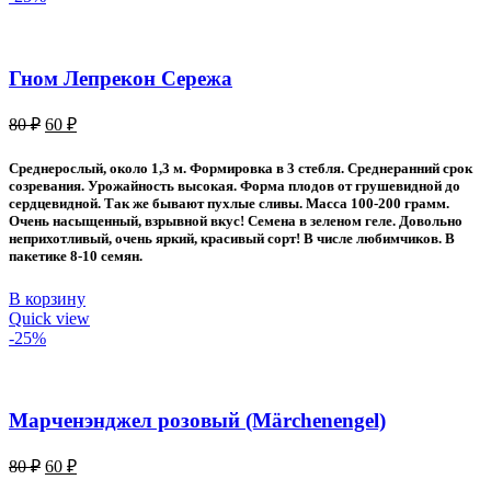
Гном Лепрекон Сережа
Первоначальная
Текущая
80
₽
60
₽
цена
цена:
составляла
60 ₽.
Среднерослый, около 1,3 м. Формировка в 3 стебля. Среднеранний срок
80 ₽.
созревания. Урожайность высокая. Форма плодов от грушевидной до
сердцевидной. Так же бывают пухлые сливы. Масса 100-200 грамм.
Очень насыщенный, взрывной вкус! Семена в зеленом геле. Довольно
неприхотливый, очень яркий, красивый сорт! В числе любимчиков. В
пакетике 8-10 семян.
В корзину
Quick view
-25%
Марченэнджел розовый (Märchenengel)
Первоначальная
Текущая
80
₽
60
₽
цена
цена: